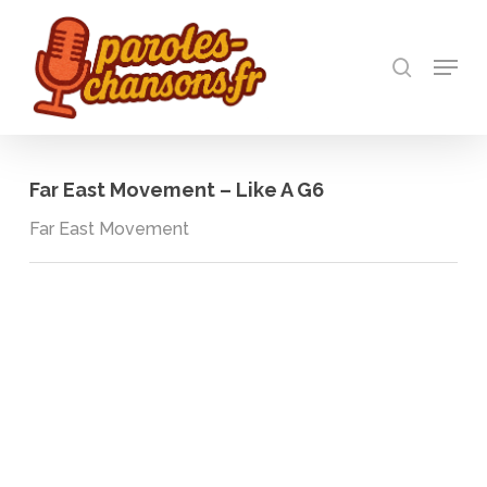
Skip
to
recherch
main
Menu
Close
content
Menu
Far East Movement – Like A G6
Far East Movement