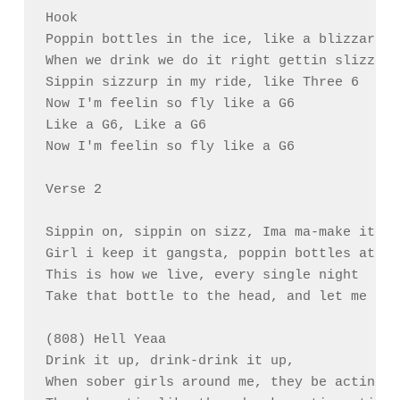
Hook

Poppin bottles in the ice, like a blizzard

When we drink we do it right gettin slizzard

Sippin sizzurp in my ride, like Three 6

Now I'm feelin so fly like a G6

Like a G6, Like a G6

Now I'm feelin so fly like a G6

Verse 2

Sippin on, sippin on sizz, Ima ma-make it fiz
Girl i keep it gangsta, poppin bottles at the
This is how we live, every single night

Take that bottle to the head, and let me see
(808) Hell Yeaa

Drink it up, drink-drink it up,

When sober girls around me, they be actin li