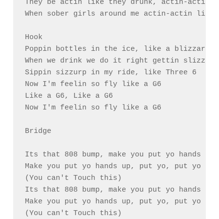
They be actin like they drunk, actin-actin l
When sober girls around me actin-actin like 
Hook

Poppin bottles in the ice, like a blizzard

When we drink we do it right gettin slizzard

Sippin sizzurp in my ride, like Three 6

Now I'm feelin so fly like a G6

Like a G6, Like a G6

Now I'm feelin so fly like a G6

Bridge

Its that 808 bump, make you put yo hands up

Make you put yo hands up, put yo, put yo hand
(You can't Touch this)

Its that 808 bump, make you put yo hands up

Make you put yo hands up, put yo, put yo hand
(You can't Touch this)
