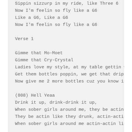
Sippin sizzurp in my ride, like Three 6

Now I'm feelin so fly like a G6

Like a G6, Like a G6

Now I'm feelin so fly like a G6

Verse 1

Gimme that Mo-Moet

Gimme that Cry-Crystal

Ladies love my style, at my table gettin wild
Get them bottles poppin, we get that drip an
Now give me 2 more bottles cuz you know it d
(808) Hell Yeaa

Drink it up, drink-drink it up,

When sober girls around me, they be actin li
They be actin like they drunk, actin-actin l
When sober girls around me actin-actin like 