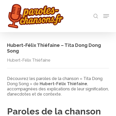
Skip
to
recherch
main
Menu
Close
content
Menu
Hubert-Félix Thiéfaine – Tita Dong Dong
Song
Hubert-Félix Thiéfaine
Découvrez les paroles de la chanson « Tita Dong
Dong Song » de
Hubert-Félix Thiéfaine
,
accompagnées des explications de leur signification,
d’anecdotes et de contexte.
Paroles de la chanson