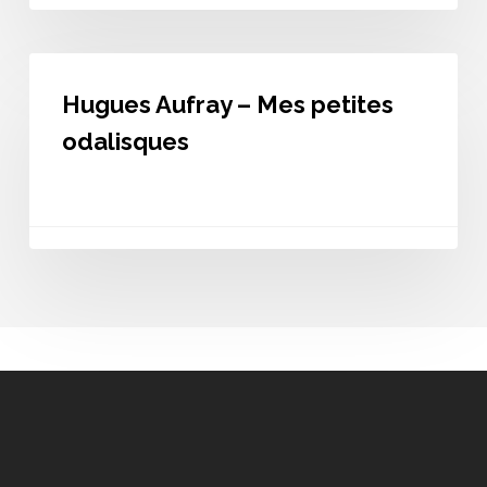
Hugues
Aufray
Hugues Aufray – Mes petites
–
Mes
odalisques
petites
odalisques