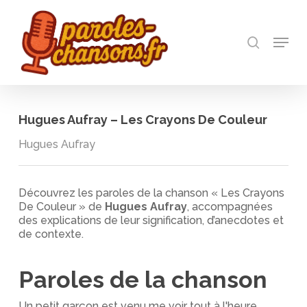
Skip
to
recherch
main
Menu
Close
content
Menu
Hugues Aufray – Les Crayons De Couleur
Hugues Aufray
Découvrez les paroles de la chanson « Les Crayons
De Couleur » de
Hugues Aufray
, accompagnées
des explications de leur signification, d’anecdotes et
de contexte.
Paroles de la chanson
Un petit garçon est venu me voir tout à l'heure