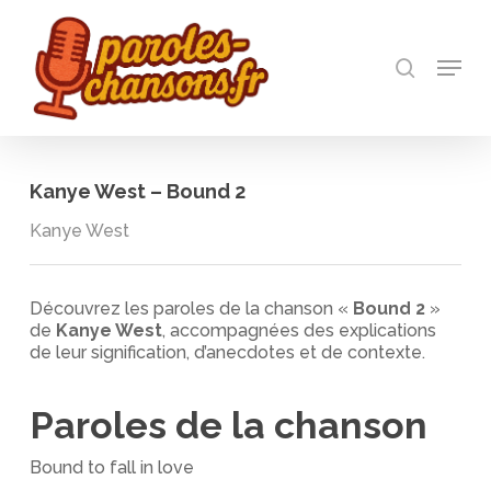
Skip
to
recherch
main
Menu
Close
content
Menu
Kanye West – Bound 2
Kanye West
Découvrez les paroles de la chanson «
Bound 2
»
de
Kanye West
, accompagnées des explications
de leur signification, d’anecdotes et de contexte.
Paroles de la chanson
Bound to fall in love