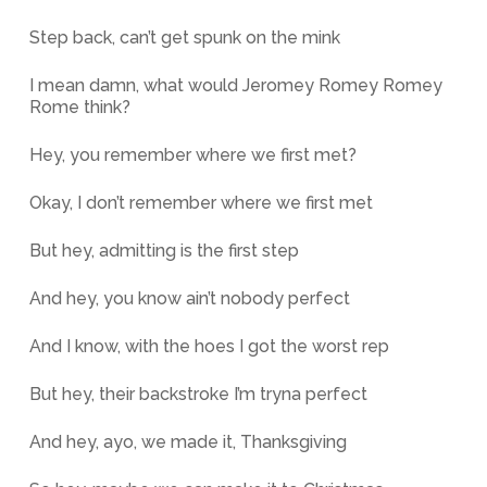
Step back, can’t get spunk on the mink
I mean damn, what would Jeromey Romey Romey
Rome think?
Hey, you remember where we first met?
Okay, I don’t remember where we first met
But hey, admitting is the first step
And hey, you know ain’t nobody perfect
And I know, with the hoes I got the worst rep
But hey, their backstroke I’m tryna perfect
And hey, ayo, we made it, Thanksgiving