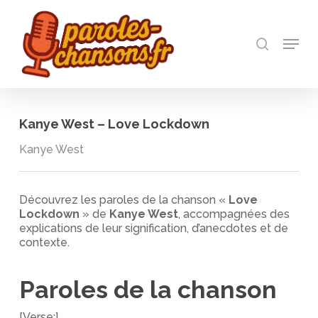
Skip
to
recherch
main
Menu
Close
content
Menu
Kanye West – Love Lockdown
Kanye West
Découvrez les paroles de la chanson «
Love
Lockdown
» de
Kanye West
, accompagnées des
explications de leur signification, d’anecdotes et de
contexte.
Paroles de la chanson
[Verse:]