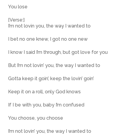
You lose
[Verse:]
I’m not lovin you, the way I wanted to
I bet no one knew, I got no one new
I know I said I’m through, but got love for you
But I’m not lovin’ you, the way I wanted to
Gotta keep it goin’, keep the lovin’ goin’
Keep it on a roll, only God knows
If I be with you, baby I’m confused
You choose, you choose
I’m not lovin’ you, the way I wanted to