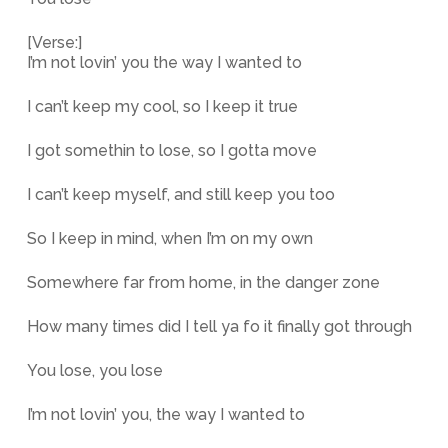
[Verse:]
I’m not lovin’ you the way I wanted to
I can’t keep my cool, so I keep it true
I got somethin to lose, so I gotta move
I can’t keep myself, and still keep you too
So I keep in mind, when I’m on my own
Somewhere far from home, in the danger zone
How many times did I tell ya fo it finally got through
You lose, you lose
I’m not lovin’ you, the way I wanted to