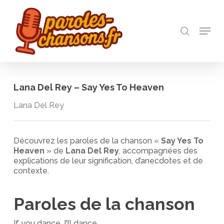
Skip
to
recherch
main
Menu
Close
content
Menu
Lana Del Rey – Say Yes To Heaven
Lana Del Rey
Découvrez les paroles de la chanson «
Say Yes To
Heaven
» de
Lana Del Rey
, accompagnées des
explications de leur signification, d’anecdotes et de
contexte.
Paroles de la chanson
If you dance, I'll dance