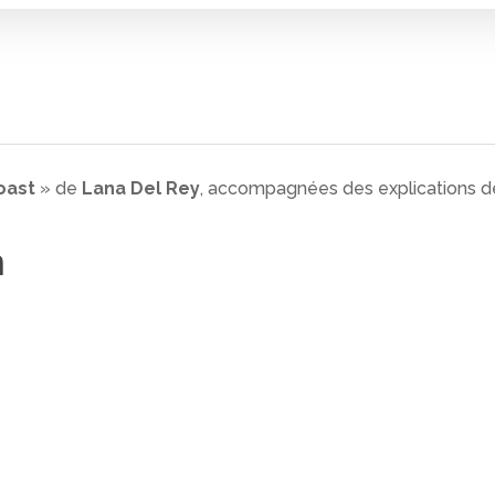
oast
» de
Lana Del Rey
, accompagnées des explications de 
n
 fermer