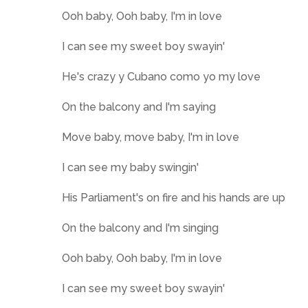
Ooh baby, Ooh baby, I'm in love
I can see my sweet boy swayin'
He's crazy y Cubano como yo my love
On the balcony and I'm saying
Move baby, move baby, I'm in love
I can see my baby swingin'
His Parliament's on fire and his hands are up
On the balcony and I'm singing
Ooh baby, Ooh baby, I'm in love
I can see my sweet boy swayin'