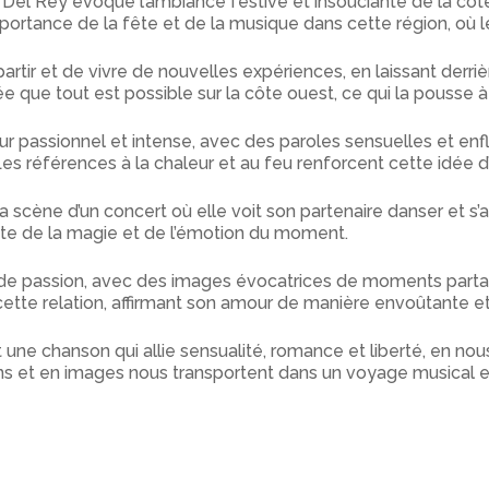
Del Rey évoque l’ambiance festive et insouciante de la côte 
’importance de la fête et de la musique dans cette région, où l
rtir et de vivre de nouvelles expériences, en laissant derr
ée que tout est possible sur la côte ouest, ce qui la pousse à
r passionnel et intense, avec des paroles sensuelles et enf
. Les références à la chaleur et au feu renforcent cette idée d’
 la scène d’un concert où elle voit son partenaire danser et
ente de la magie et de l’émotion du moment.
de passion, avec des images évocatrices de moments partag
ette relation, affirmant son amour de manière envoûtante et
une chanson qui allie sensualité, romance et liberté, en nou
ns et en images nous transportent dans un voyage musical em