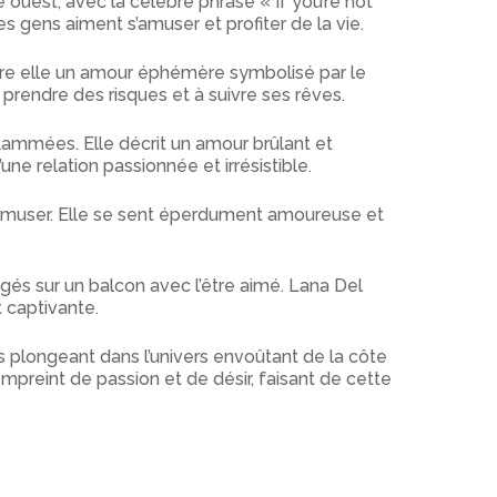
ouest, avec la célèbre phrase « If you’re not
es gens aiment s’amuser et profiter de la vie.
ière elle un amour éphémère symbolisé par le
 prendre des risques et à suivre ses rêves.
lammées. Elle décrit un amour brûlant et
une relation passionnée et irrésistible.
 s’amuser. Elle se sent éperdument amoureuse et
és sur un balcon avec l’être aimé. Lana Del
 captivante.
s plongeant dans l’univers envoûtant de la côte
preint de passion et de désir, faisant de cette