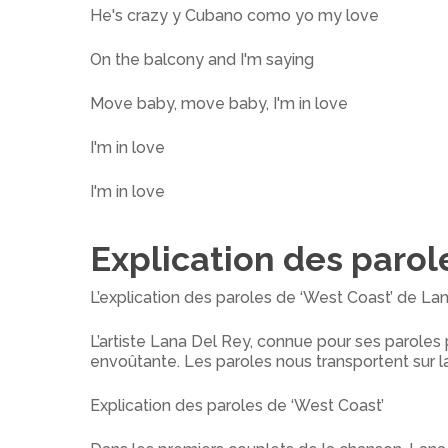
He's crazy y Cubano como yo my love
On the balcony and I'm saying
Move baby, move baby, I'm in love
I'm in love
I'm in love
Explication des paro
L’explication des paroles de ‘West Coast’ de Lan
L’artiste Lana Del Rey, connue pour ses parol
envoûtante. Les paroles nous transportent sur la
Explication des paroles de ‘West Coast’