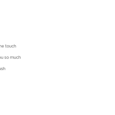
the touch
 you so much
ush