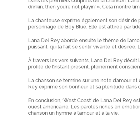
Dans les premiers couplets de la chanson, Lana 
drinkin’, then you’re not playin' ». Cela montre l
La chanteuse exprime également son désir de pa
personnage de Boy Blue. Elle est attirée par l’id
Lana Del Rey aborde ensuite le thème de l’amou
puissant, qui la fait se sentir vivante et désirée
À travers les vers suivants, Lana Del Rey décrit
profite de l’instant présent, pleinement consci
La chanson se termine sur une note d’amour et 
Rey exprime son bonheur et sa plénitude dans c
En conclusion, ‘West Coast’ de Lana Del Rey est 
ouest américaine. Les paroles riches en émotio
chanson un hymne à l’amour et à la vie.