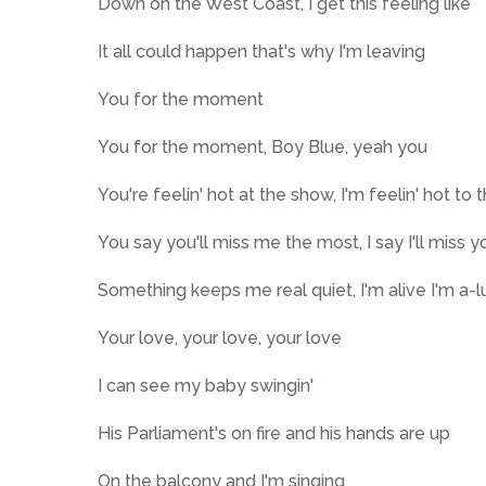
Down on the West Coast, I get this feeling like
It all could happen that's why I'm leaving
You for the moment
You for the moment, Boy Blue, yeah you
You're feelin' hot at the show, I'm feelin' hot to 
You say you'll miss me the most, I say I'll miss
Something keeps me real quiet, I'm alive I'm a-l
Your love, your love, your love
I can see my baby swingin'
His Parliament's on fire and his hands are up
On the balcony and I'm singing