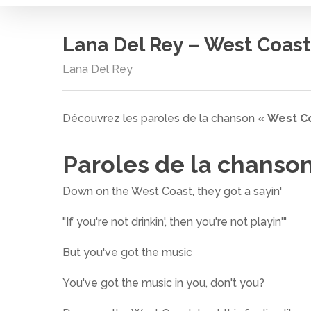
Lana Del Rey – West Coast
Lana Del Rey
Découvrez les paroles de la chanson «
West C
Paroles de la chanso
Down on the West Coast, they got a sayin'
"If you're not drinkin', then you're not playin'"
But you've got the music
Cliquez sur entrée pour rechercher ou ESC pour
You've got the music in you, don't you?