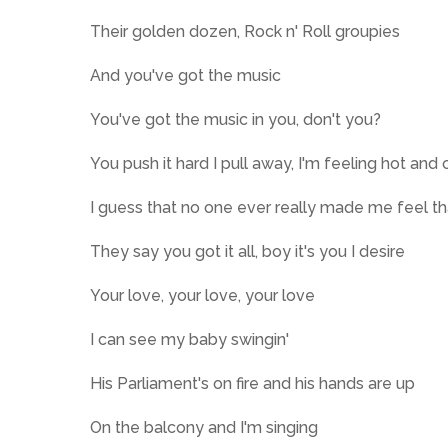
Their golden dozen, Rock n' Roll groupies
And you've got the music
You've got the music in you, don't you?
You push it hard I pull away, I'm feeling hot and o
I guess that no one ever really made me feel t
They say you got it all, boy it's you I desire
Your love, your love, your love
I can see my baby swingin'
His Parliament's on fire and his hands are up
On the balcony and I'm singing