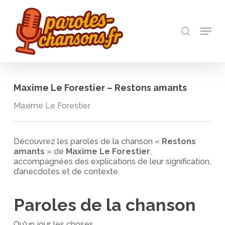
Skip
to
recherch
main
Menu
Close
content
Menu
Maxime Le Forestier – Restons amants
Maxime Le Forestier
Découvrez les paroles de la chanson «
Restons
amants
» de
Maxime Le Forestier
,
accompagnées des explications de leur signification,
d’anecdotes et de contexte.
Paroles de la chanson
Qu'un jour, les choses