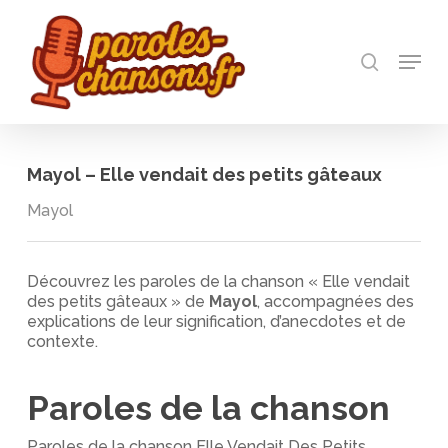
Skip
to
recherch
main
Menu
Close
content
Menu
Mayol – Elle vendait des petits gâteaux
Mayol
Découvrez les paroles de la chanson « Elle vendait
des petits gâteaux » de
Mayol
, accompagnées des
explications de leur signification, d’anecdotes et de
contexte.
Paroles de la chanson
Paroles de la chanson Elle Vendait Des Petits