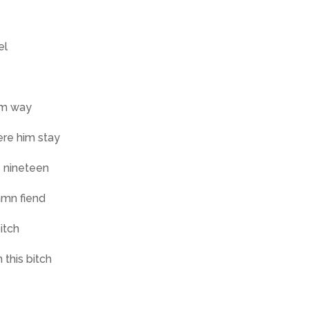
el
him way
ere him stay
e nineteen
damn fiend
bitch
 this bitch