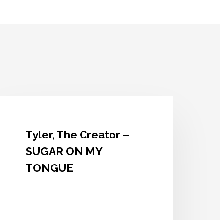
yler,
he
reator
Tyler, The Creator –
SUGAR
ON
SUGAR ON MY
MY
TONGUE
TONGUE