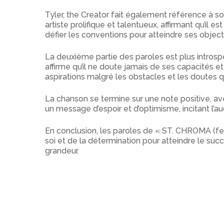
Tyler, the Creator fait également référence à so
artiste prolifique et talentueux, affirmant qu’il es
défier les conventions pour atteindre ses objecti
La deuxième partie des paroles est plus introspe
affirme qu’il ne doute jamais de ses capacités et 
aspirations malgré les obstacles et les doutes q
La chanson se termine sur une note positive, avec
un message d’espoir et d’optimisme, incitant l’a
En conclusion, les paroles de « ST. CHROMA (feat
soi et de la détermination pour atteindre le su
grandeur.