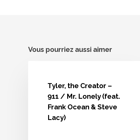
Vous pourriez aussi aimer
Tyler,
the
Creator
–
Tyler, the Creator –
911
/
911 / Mr. Lonely (feat.
Mr.
Frank Ocean & Steve
Lonely
(feat.
Lacy)
Frank
Ocean
&
Steve