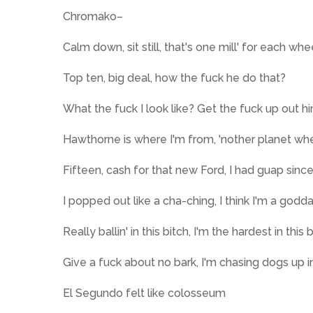
Chromako–
Calm down, sit still, that's one mill' for each whe
Top ten, big deal, how the fuck he do that?
What the fuck I look like? Get the fuck up out 
Hawthorne is where I'm from, 'nother planet wh
Fifteen, cash for that new Ford, I had guap sinc
I popped out like a cha-ching, I think I'm a god
Really ballin' in this bitch, I'm the hardest in this 
Give a fuck about no bark, I'm chasing dogs up in
El Segundo felt like colosseum