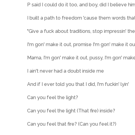
P said I could do it too, and boy, did I believe hi
I built a path to freedom 'cause them words tha
"Give a fuck about traditions, stop impressin' the
I'm gon' make it out, promise I'm gon' make it ou
Mama, I'm gon' make it out, pussy, I'm gon' make
I ain't never had a doubt inside me
And if I ever told you that I did, I'm fuckin' lyin'
Can you feel the light?
Can you feel the light (That fire) inside?
Can you feel that fire? (Can you feel it?)