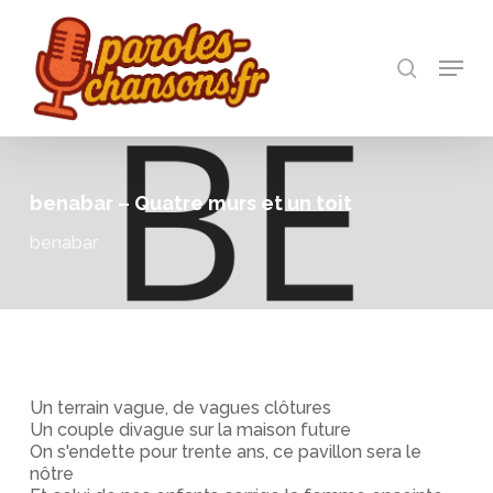
Skip
to
recherch
main
Menu
Close
content
Menu
benabar – Quatre murs et un toit
benabar
Un terrain vague, de vagues clôtures
Un couple divague sur la maison future
On s'endette pour trente ans, ce pavillon sera le
nôtre