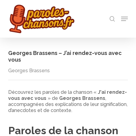
Skip
to
recherch
main
Menu
Close
content
Menu
Georges Brassens – J’ai rendez-vous avec
vous
Georges Brassens
Découvrez les paroles de la chanson «
J'ai rendez-
vous avec vous
» de
Georges Brassens
,
accompagnées des explications de leur signification,
d’anecdotes et de contexte.
Paroles de la chanson