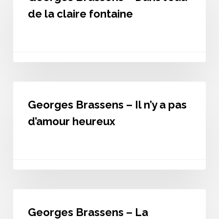
Dans
de la claire fontaine
l’eau
de
la
claire
fontaine
Georges
Brassens
Georges Brassens – Il n’y a pas
–
Il
d’amour heureux
n’y
a
pas
d’amour
heureux
Georges
Brassens
Georges Brassens – La
–